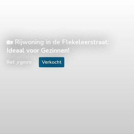
🏡 Rijwoning in de Flekeleerstraat:
Ideaal voor Gezinnen!
Ref: jrgmrn
Verkocht