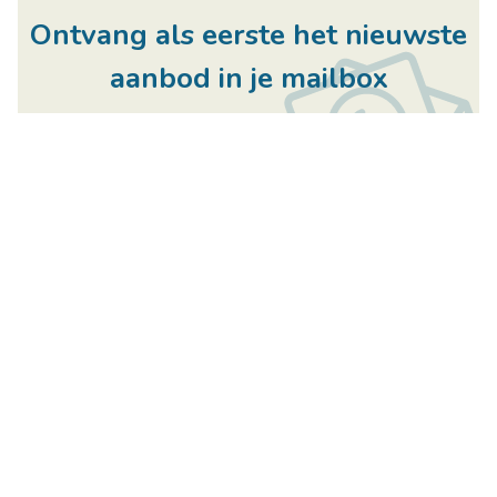
Ontvang als eerste het nieuwste
aanbod in je mailbox
Schrijf je in
Handige links
Immo Center
Home
Rozenkranslaan 114
Te Koop
3600 Genk
Te Huur
België
U wenst te verkopen
BTW BE0811481016
U wenst te verhuren
+32 89 25 88 52