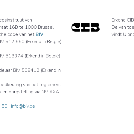
psinstituut van
Erkend CIB 
raat 16B te 1000 Brussel
De van toe
che code van het
BIV
vindt U on
V 512 550 (Erkend in België)
V 518374 (Erkend in België)
delaar BIV 508412 (Erkend in
edkeuring van het reglement
 en borgstelling via NV AXA
 50
|
info@biv.be