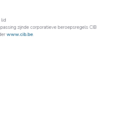
lid
passing zijnde corporatieve beroepsregels CIB
der
www.cib.be
.