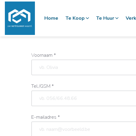
Home
Te Koop
Te Huur
Verk
Voornaam *
Tel./GSM *
E-mailadres *