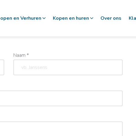
open en Verhuren
Kopen en huren
Over ons
Kl
Naam *