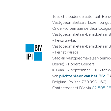
Toezichthoudende autoriteit:
Beroe
Vastgoedmakelaars,
Luxemburgst
Onderworpen aan de deontologis
Vastgoedmakelaar-bemiddelaar BI
- Fevzi Baykal
Vastgoedmakelaar-bemiddelaar BI
- Ferhat Karaca
Stagiair vastgoedmakelaar-bemid
België) - Robert Gelders
KB van 27 september 2006 tot go
van
plichtenleer van het BIV.
BA
Belgium (Polisnr. 730.390.160)
Contacteer het BIV via
02 505 38