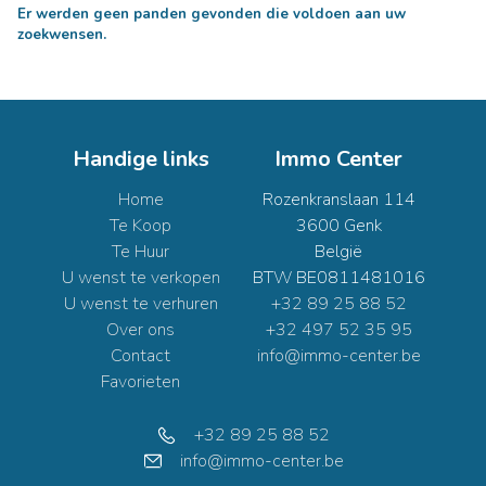
Er werden geen panden gevonden die voldoen aan uw
zoekwensen.
Handige links
Immo Center
Home
Rozenkranslaan 114
Te Koop
3600 Genk
Te Huur
België
U wenst te verkopen
BTW BE0811481016
U wenst te verhuren
+32 89 25 88 52
Over ons
+32 497 52 35 95
Contact
info@immo-center.be
Favorieten
+32 89 25 88 52
info@immo-center.be