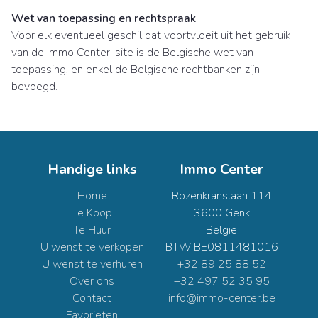
Wet van toepassing en rechtspraak
Voor elk eventueel geschil dat voortvloeit uit het gebruik
van de Immo Center-site is de Belgische wet van
toepassing, en enkel de Belgische rechtbanken zijn
bevoegd.
Handige links
Immo Center
Home
Rozenkranslaan 114
Te Koop
3600 Genk
Te Huur
België
U wenst te verkopen
BTW BE0811481016
U wenst te verhuren
+32 89 25 88 52
Over ons
+32 497 52 35 95
Contact
info@immo-center.be
Favorieten