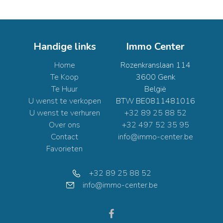
Handige links
Immo Center
Home
Rozenkranslaan 114
Te Koop
3600 Genk
Te Huur
België
U wenst te verkopen
BTW BE0811481016
U wenst te verhuren
+32 89 25 88 52
Over ons
+32 497 52 35 95
Contact
info@immo-center.be
Favorieten
+32 89 25 88 52
info@immo-center.be