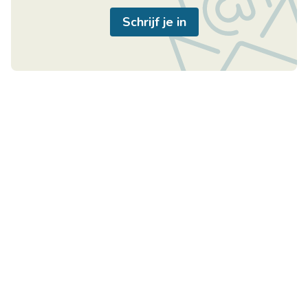
Schrijf je in
Handige links
Immo Center
Home
Rozenkranslaan 114
Te Koop
3600 Genk
Te Huur
België
U wenst te verkopen
BTW BE0811481016
U wenst te verhuren
+32 89 25 88 52
Over ons
+32 497 52 35 95
Contact
info@immo-center.be
Favorieten