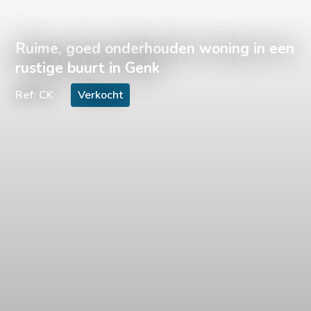
Ruime, goed onderhouden woning in een
rustige buurt in Genk
Ref: CK
Verkocht