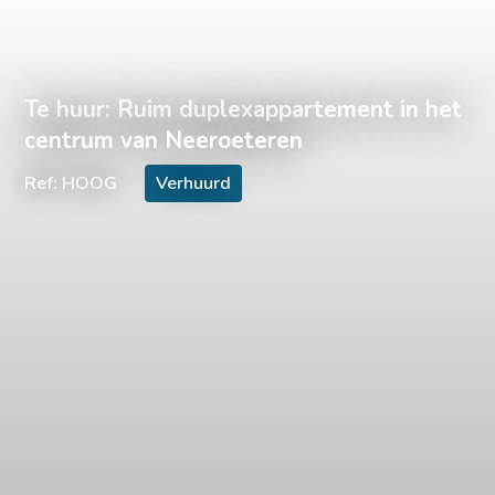
Te huur: Ruim duplexappartement in het
centrum van Neeroeteren
Ref: HOOG
Verhuurd