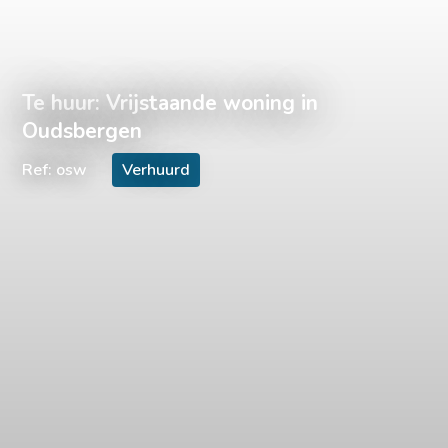
Te huur: Vrijstaande woning in
Oudsbergen
Ref: osw
Verhuurd