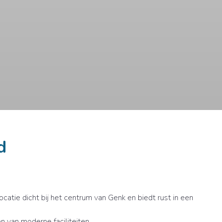
d
catie dicht bij het centrum van Genk en biedt rust in een
n van moderne faciliteiten.