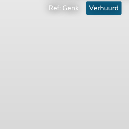
Ref: Genk
Verhuurd