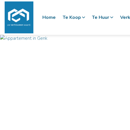
Home
Te Koop
Te Huur
Verk