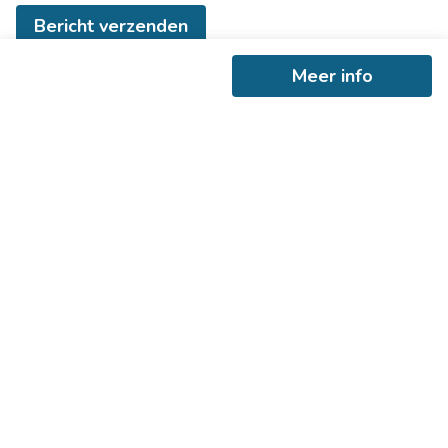
Bericht verzenden
Meer info
Ontvang als eerste het nieuwste
aanbod in je mailbox
Schrijf je in
+
−