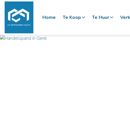
Home
Te Koop
Te Huur
Verk