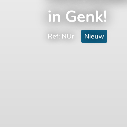
in Genk!
Ref: NUr
Nieuw