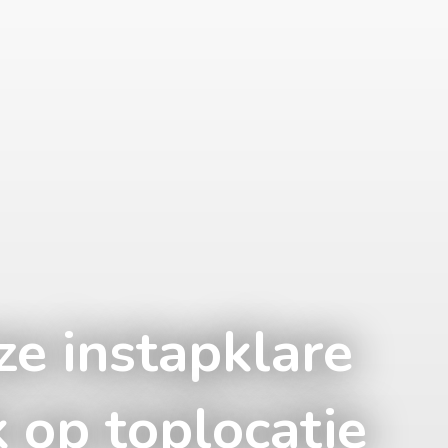
e instapklare
 op toplocatie