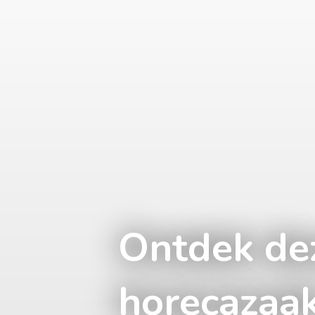
Ontdek dez
horecazaak