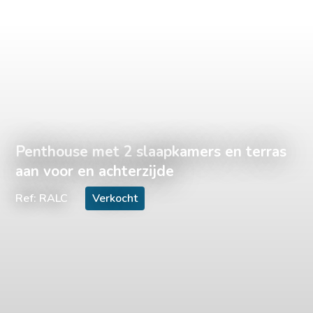
Penthouse met 2 slaapkamers en terras
aan voor en achterzijde
Ref: RALC
Verkocht