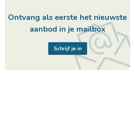
Ontvang als eerste het nieuwste
aanbod in je mailbox
Schrijf je in
Handige links
Immo Center
Home
Rozenkranslaan 114
Te Koop
3600 Genk
Te Huur
België
U wenst te verkopen
BTW BE0811481016