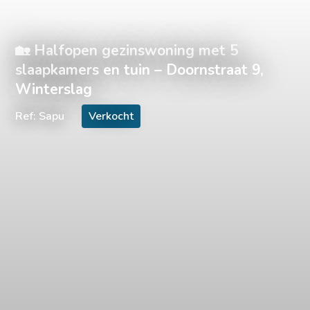
🏡 Halfopen gezinswoning met 5
slaapkamers en tuin – Doornstraat 9,
Winterslag
Ref: Sapu
Verkocht