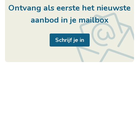
Ontvang als eerste het nieuwste
aanbod in je mailbox
Schrijf je in
Handige links
Immo Center
Home
Rozenkranslaan 114
Te Koop
3600 Genk
Te Huur
België
U wenst te verkopen
BTW BE0811481016
U wenst te verhuren
+32 89 25 88 52