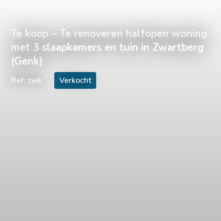
Te koop – Te renoveren halfopen woning
met 3 slaapkamers en tuin in Zwartberg
(Genk)
Ref: zwk
Verkocht