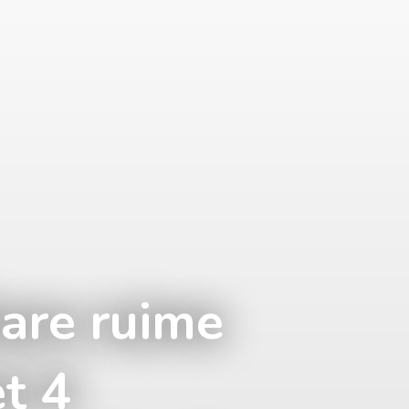
lare ruime
t 4