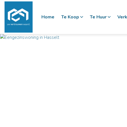
Home
Te Koop
Te Huur
Verk