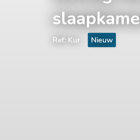
slaapkame
Ref: Kur
Nieuw