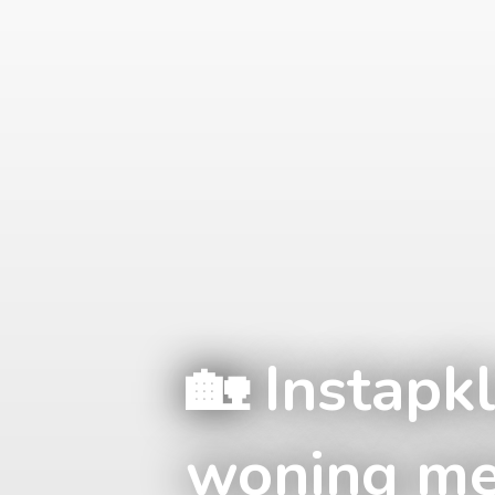
🏡 Instapk
woning me