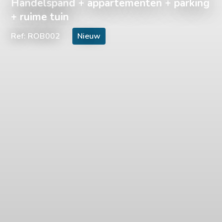
Handelspand + appartementen + parking
+ ruime tuin
Ref: ROB002
Nieuw