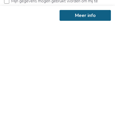
Mijn gegevens mogen gebruikt worden om mij te
contacteren.
Ik ga akkoord met de
gebruiksvoorwaarden
en het
Meer info
privacybeleid
.
Bericht verzenden
Ontvang als eerste het nieuwste
aanbod in je mailbox
Schrijf je in