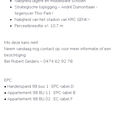
Nabijheid lagere en middelbare scholen
Strategische topligging – André Dumontlaan -
tegenover Thor Park !
Nabijheid van het stadion van KRC GENK !
Perceelbreedte +/- 10,7 m
Mis deze kans niet!
Neem vandaag nog contact op voor meer informatie of een
bezichtiging.
Bel Robert Gelders – 0474 62 92 78
EPC:
• Handelspand 98 bus 1 : EPC-label D
• Appartement 98 BU 11 : EPC-label B
• Appartement 98 BU 02 : EC-label F